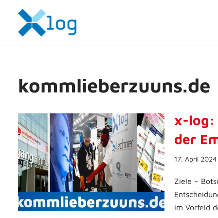
Zum
Inhalt
springen
kommlieberzuuns.de
x-log:
der E
17. April 2024
Ziele – Bot
Entscheidung
im Vorfeld 