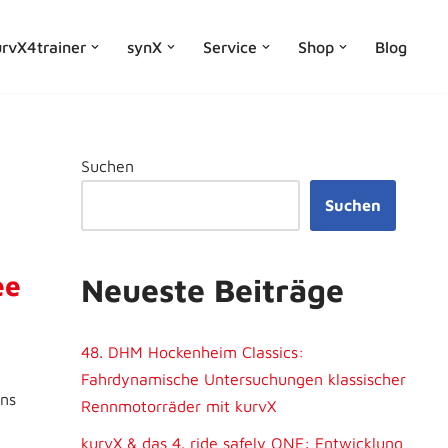
rvX4trainer
synX
Service
Shop
Blog
Suchen
Suchen
ee
Neueste Beiträge
48. DHM Hockenheim Classics:
Fahrdynamische Untersuchungen klassischer
uns
Rennmotorräder mit kurvX
kurvX & das 4. ride safely ONE: Entwicklung